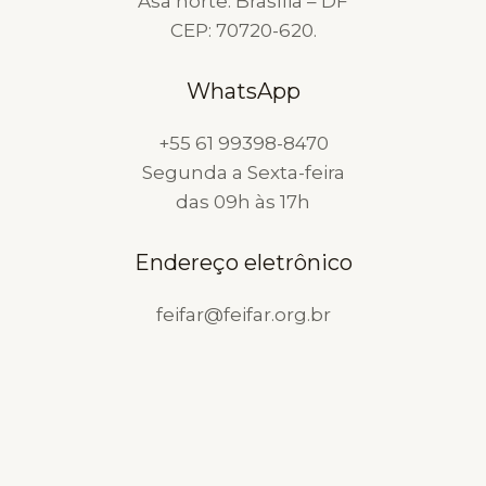
Asa norte. Brasília – DF
CEP: 70720-620.
WhatsApp
+55 61 99398-8470
Segunda a Sexta-feira
das 09h às 17h
Endereço eletrônico
feifar@feifar.org.br