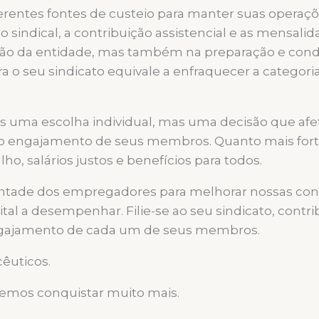
diferentes fontes de custeio para manter suas oper
ção sindical, a contribuição assistencial e as mensa
tação da entidade, mas também na preparação e co
ra o seu sindicato equivale a enfraquecer a catego
as uma escolha individual, mas uma decisão que afet
 engajamento de seus membros. Quanto mais fortale
o, salários justos e benefícios para todos.
ade dos empregadores para melhorar nossas condiçõ
tal a desempenhar. Filie-se ao seu sindicato, contrib
ngajamento de cada um de seus membros.
êuticos.
odemos conquistar muito mais.