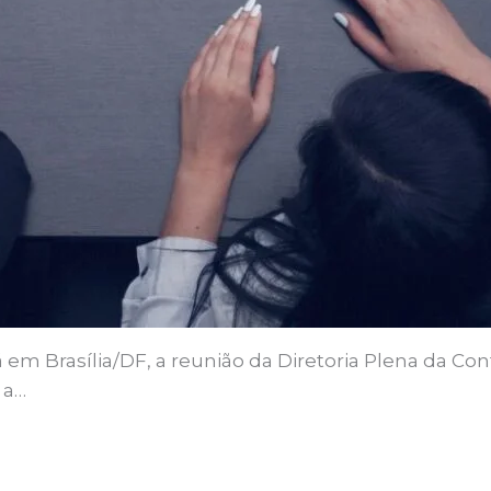
á em Brasília/DF, a reunião da Diretoria Plena da Co
 a…