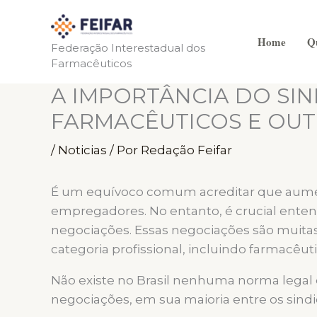
Ir
para
Home
Q
o
Federação Interestadual dos
Farmacêuticos
conteúdo
A IMPORTÂNCIA DO SIN
FARMACÊUTICOS E OUT
/
Noticias
/ Por
Redação Feifar
É um equívoco comum acreditar que aumen
empregadores. No entanto, é crucial enten
negociações. Essas negociações são muita
categoria profissional, incluindo farmacêu
Não existe no Brasil nenhuma norma legal 
negociações, em sua maioria entre os sindi