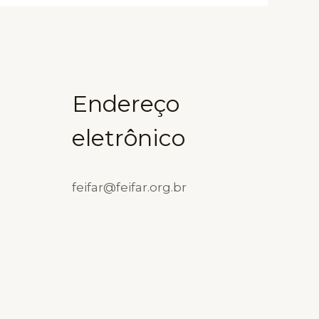
Endereço
eletrônico
feifar@feifar.org.br