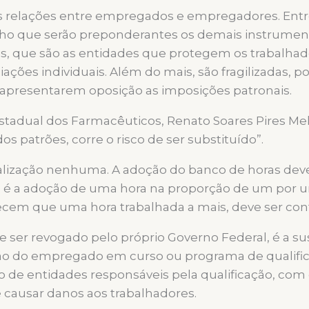
s relações entre empregados e empregadores. Entre
lho que serão preponderantes os demais instrumento
is, que são as entidades que protegem os trabalhad
ciações individuais. Além do mais, são fragilizadas,
e apresentarem oposição as imposições patronais.
adual dos Farmacêuticos, Renato Soares Pires Melo, 
s patrões, corre o risco de ser substituído”.
alização nenhuma. A adoção do banco de horas deve t
 a adoção de uma hora na proporção de um por um, 
cem que uma hora trabalhada a mais, deve ser con
 ser revogado pelo próprio Governo Federal, é a su
ção do empregado em curso ou programa de qualifica
 de entidades responsáveis pela qualificação, com
 causar danos aos trabalhadores.