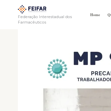
Ir
para
Home
Q
o
Federação Interestadual dos
Farmacêuticos
conteúdo