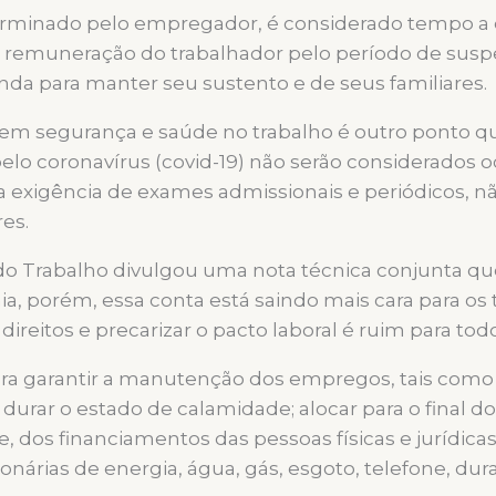
erminado pelo empregador, é considerado tempo a 
a remuneração do trabalhador pelo período de suspe
nda para manter seu sustento e de seus familiares.
 em segurança e saúde no trabalho é outro ponto q
elo coronavírus (covid-19) não serão considerados 
exigência de exames admissionais e periódicos, não
res.
 do Trabalho divulgou uma nota técnica conjunta qu
 porém, essa conta está saindo mais cara para os t
reitos e precarizar o pacto laboral é ruim para tod
ra garantir a manutenção dos empregos, tais como
rar o estado de calamidade; alocar para o final dos
dos financiamentos das pessoas físicas e jurídicas j
nárias de energia, água, gás, esgoto, telefone, du