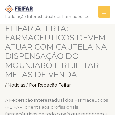
Ir
para
Federação Interestadual dos Farmacêuticos
o
conteúdo
FEIFAR ALERTA:
FARMACÊUTICOS DEVEM
ATUAR COM CAUTELA NA
DISPENSAÇÃO DO
MOUNJARO E REJEITAR
METAS DE VENDA
/
Noticias
/ Por
Redação Feifar
A Federação Interestadual dos Farmacêuticos
(FEIFAR) orienta aos profissionais
farmacêuticos de todo o país que redobrem a