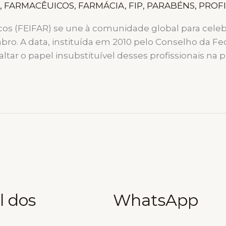
,
FARMACÊUICOS
,
FARMÁCIA
,
FIP
,
PARABÉNS
,
PROF
os (FEIFAR) se une à comunidade global para celebr
 A data, instituída em 2010 pelo Conselho da Fede
ar o papel insubstituível desses profissionais na 
l dos
WhatsApp