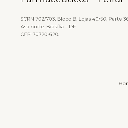
E
DO
BEM-
SCRN 702/703, Bloco B, Lojas 40/50, Parte 36
ESTAR
Asa norte. Brasília – DF
CEP: 70720-620.
Ho