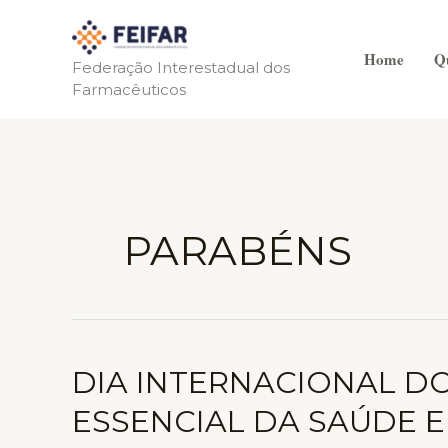
Ir
para
Home
Q
o
Federação Interestadual dos
Farmacêuticos
conteúdo
PARABÉNS
DIA INTERNACIONAL DO
ESSENCIAL DA SAÚDE 