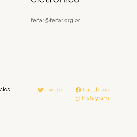
feifar@feifar.org.br
cios
Twitter
Facebook
Instagram