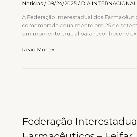
Noticias
/
09/24/2025
/
DIA INTERNACIONAL
A Federação Interestadual dos Farmacêutic
comemorado anualmente em 25 de setembro.
um momento crucial para reconhecer e exalt
DIA
Read More »
INTERNACIONAL
DO
FARMACÊUTICO:
FEIFAR
CELEBRA
O
PILAR
ESSENCIAL
Federação Interestadua
DA
SAÚDE
Farmacêuticos – Feifar