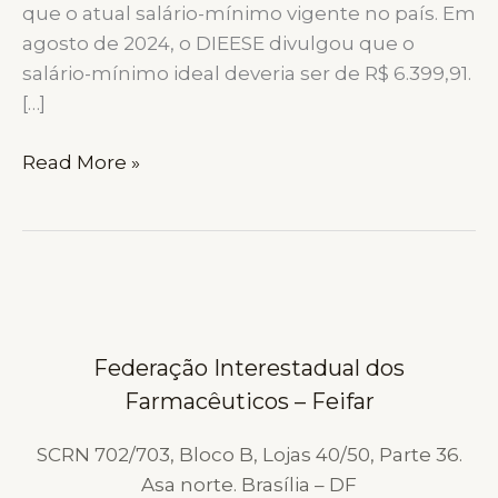
que o atual salário-mínimo vigente no país. Em
agosto de 2024, o DIEESE divulgou que o
salário-mínimo ideal deveria ser de R$ 6.399,91.
[…]
PESQUISA
Read More »
DO
DIEESE
APONTA
SALÁRIO-
MÍNIMO
NECESSÁRIO
Federação Interestadual dos
PARA
Farmacêuticos – Feifar
GARANTIR
O
SCRN 702/703, Bloco B, Lojas 40/50, Parte 36.
BÁSICO
Asa norte. Brasília – DF
AOS