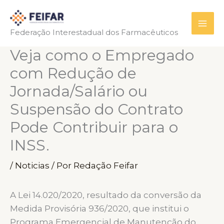
Ir
para
Federação Interestadual dos Farmacêuticos
o
conteúdo
Veja como o Empregado
com Redução de
Jornada/Salário ou
Suspensão do Contrato
Pode Contribuir para o
INSS.
/
Noticias
/ Por
Redação Feifar
A Lei 14.020/2020, resultado da conversão da
Medida Provisória 936/2020, que institui o
Programa Emergencial de Manutenção do