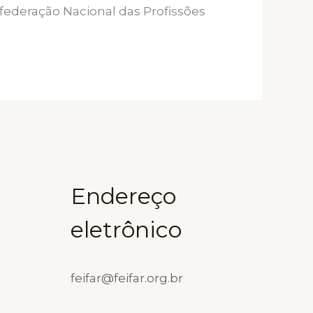
nfederação Nacional das Profissões
Endereço
eletrônico
feifar@feifar.org.br