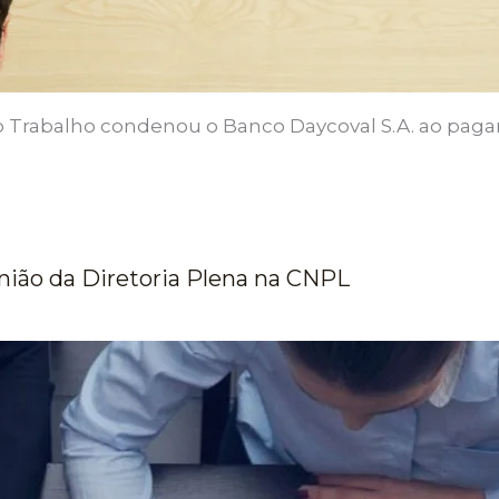
o Trabalho condenou o Banco Daycoval S.A. ao paga
nião da Diretoria Plena na CNPL