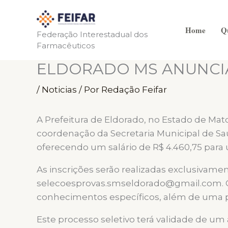
Ir
para
Home
Q
o
Federação Interestadual dos
Farmacêuticos
conteúdo
ELDORADO MS ANUNCIA
/
Noticias
/ Por
Redação Feifar
A Prefeitura de Eldorado, no Estado de Mat
coordenação da Secretaria Municipal de Sa
oferecendo um salário de R$ 4.460,75 para
As inscrições serão realizadas exclusivament
selecoesprovas.smseldorado@gmail.com. O 
conhecimentos específicos, além de uma pr
Este processo seletivo terá validade de u