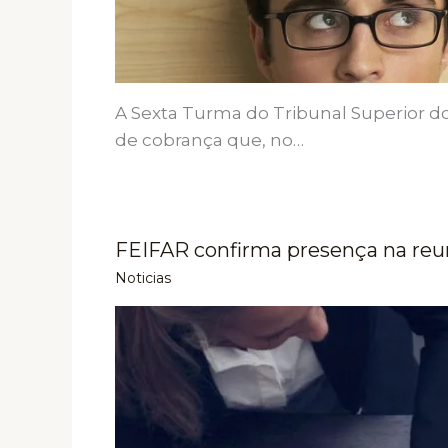
A Sexta Turma do Tribunal Superior d
de cobrança que, no…
FEIFAR confirma presença na reu
Noticias