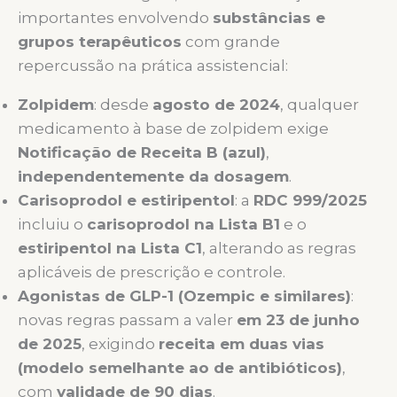
importantes envolvendo
substâncias e
grupos terapêuticos
com grande
repercussão na prática assistencial:
Zolpidem
: desde
agosto de 2024
, qualquer
medicamento à base de zolpidem exige
Notificação de Receita B (azul)
,
independentemente da dosagem
.
Carisoprodol e estiripentol
: a
RDC 999/2025
incluiu o
carisoprodol na Lista B1
e o
estiripentol na Lista C1
, alterando as regras
aplicáveis de prescrição e controle.
Agonistas de GLP-1 (Ozempic e similares)
:
novas regras passam a valer
em 23 de junho
de 2025
, exigindo
receita em duas vias
(modelo semelhante ao de antibióticos)
,
com
validade de 90 dias
.