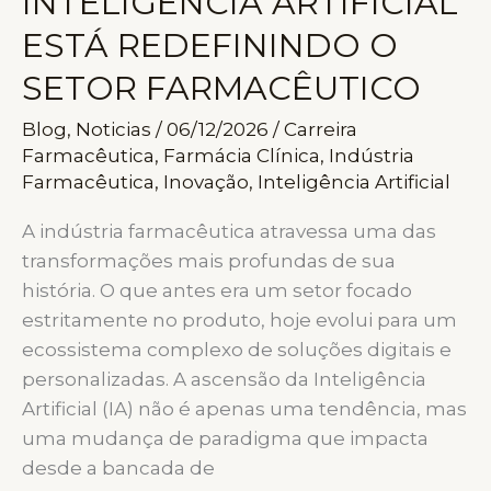
INTELIGÊNCIA ARTIFICIAL
RIGOR
MÁXIMO
ESTÁ REDEFININDO O
NO
SETOR FARMACÊUTICO
VAREJO
FARMACÊUTICO
Blog
,
Noticias
/
06/12/2026
/
Carreira
Farmacêutica
,
Farmácia Clínica
,
Indústria
Farmacêutica
,
Inovação
,
Inteligência Artificial
A indústria farmacêutica atravessa uma das
transformações mais profundas de sua
história. O que antes era um setor focado
estritamente no produto, hoje evolui para um
ecossistema complexo de soluções digitais e
personalizadas. A ascensão da Inteligência
Artificial (IA) não é apenas uma tendência, mas
uma mudança de paradigma que impacta
desde a bancada de