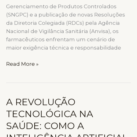
Gerenciamento de Produtos Controlados
(SNGPC) e a publicação de novas Resoluções
da Diretoria Colegiada (RDCs) pela Agência
Nacional de Vigilância Sanitária (Anvisa), os
farmacêuticos enfrentam um cenário de
maior exigência técnica e responsabilidade
RETORNO
Read More »
DO
SNGPC
E
NOVAS
A REVOLUÇÃO
DIRETRIZES
TECNOLÓGICA NA
DA
ANVISA
SAÚDE: COMO A
EXIGEM