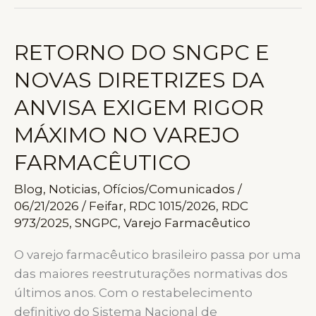
ABREM
ESPAÇO
PARA
RETORNO DO SNGPC E
FARMACÊUTICOS
NOVAS DIRETRIZES DA
COM
REMUNERAÇÃO
ANVISA EXIGEM RIGOR
ACIMA
MÁXIMO NO VAREJO
DE
R$
FARMACÊUTICO
10
Blog
,
Noticias
,
Ofícios/Comunicados
/
MIL
06/21/2026
/
Feifar
,
RDC 1015/2026
,
RDC
973/2025
,
SNGPC
,
Varejo Farmacêutico
O varejo farmacêutico brasileiro passa por uma
das maiores reestruturações normativas dos
últimos anos. Com o restabelecimento
definitivo do Sistema Nacional de