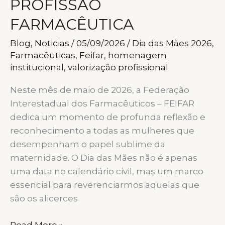
PROFISSÃO
FARMACÊUTICOS
FARMACÊUTICA
Blog
,
Noticias
/
05/09/2026
/
Dia das Mães 2026
,
Farmacêuticas
,
Feifar
,
homenagem
institucional
,
valorização profissional
Neste mês de maio de 2026, a Federação
Interestadual dos Farmacêuticos – FEIFAR
dedica um momento de profunda reflexão e
reconhecimento a todas as mulheres que
desempenham o papel sublime da
maternidade. O Dia das Mães não é apenas
uma data no calendário civil, mas um marco
essencial para reverenciarmos aquelas que
são os alicerces
HOMENAGEM
Read More »