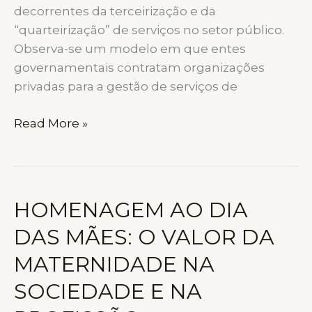
decorrentes da terceirização e da
“quarteirização” de serviços no setor público.
Observa-se um modelo em que entes
governamentais contratam organizações
privadas para a gestão de serviços de
TERCEIRIZAÇÃO
Read More »
E
RESPONSABILIDADE
SUBSIDIÁRIA:
ORIENTAÇÕES
HOMENAGEM AO DIA
DA
DAS MÃES: O VALOR DA
FEIFAR
PARA
MATERNIDADE NA
A
SOCIEDADE E NA
PROTEÇÃO
DOS