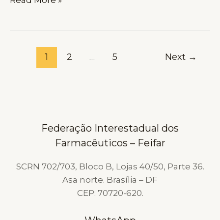
AO
DIA
DAS
MÃES:
1
2
…
5
Next
→
O
VALOR
DA
MATERNIDADE
NA
Federação Interestadual dos
SOCIEDADE
Farmacêuticos – Feifar
E
NA
SCRN 702/703, Bloco B, Lojas 40/50, Parte 36.
PROFISSÃO
Asa norte. Brasília – DF
FARMACÊUTICA
CEP: 70720-620.