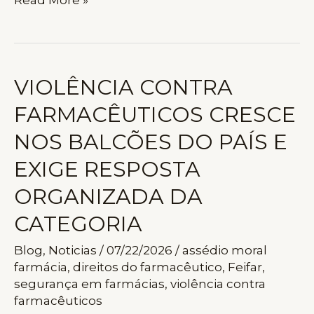
PROPÕE
CLÁUSULA
DE
PROTEÇÃO
VIOLÊNCIA CONTRA
CONTRA
FARMACÊUTICOS CRESCE
VIOLÊNCIA
E
NOS BALCÕES DO PAÍS E
ASSÉDIO
EXIGE RESPOSTA
NAS
CONVENÇÕES
ORGANIZADA DA
COLETIVAS
CATEGORIA
DOS
FARMACÊUTICOS
Blog
,
Noticias
/
07/22/2026
/
assédio moral
farmácia
,
direitos do farmacêutico
,
Feifar
,
segurança em farmácias
,
violência contra
farmacêuticos