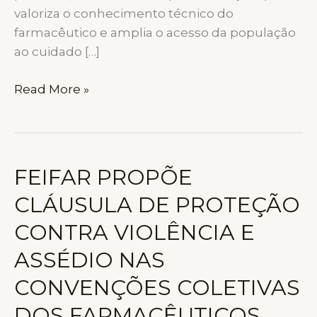
valoriza o conhecimento técnico do
farmacêutico e amplia o acesso da população
ao cuidado […]
FARMÁCIA
Read More »
CLÍNICA
E
CONSULTÓRIOS
FARMACÊUTICOS:
FEIFAR PROPÕE
A
CLÁUSULA DE PROTEÇÃO
NOVA
FRONTEIRA
CONTRA VIOLÊNCIA E
DE
ASSÉDIO NAS
VALORIZAÇÃO
DA
CONVENÇÕES COLETIVAS
PROFISSÃO
DOS FARMACÊUTICOS