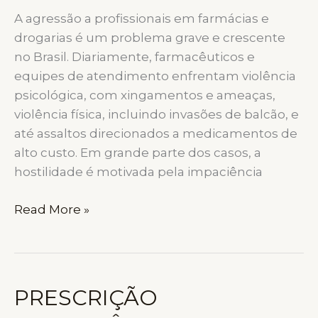
A agressão a profissionais em farmácias e
drogarias é um problema grave e crescente
no Brasil. Diariamente, farmacêuticos e
equipes de atendimento enfrentam violência
psicológica, com xingamentos e ameaças,
violência física, incluindo invasões de balcão, e
até assaltos direcionados a medicamentos de
alto custo. Em grande parte dos casos, a
hostilidade é motivada pela impaciência
VIOLÊNCIA
Read More »
CONTRA
FARMACÊUTICOS
CRESCE
NOS
PRESCRIÇÃO
BALCÕES