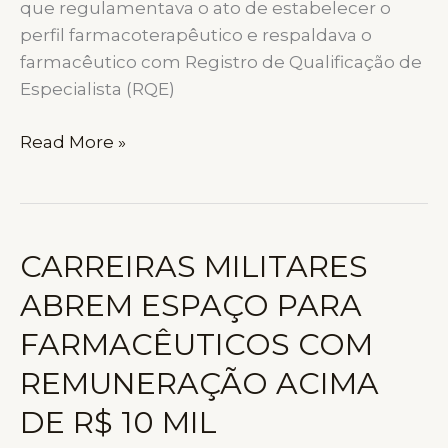
que regulamentava o ato de estabelecer o
perfil farmacoterapêutico e respaldava o
farmacêutico com Registro de Qualificação de
Especialista (RQE)
PRESCRIÇÃO
Read More »
FARMACÊUTICA:
BATALHA
JUDICIAL
SEGUE
CARREIRAS MILITARES
NO
ABREM ESPAÇO PARA
TRF1
E
FARMACÊUTICOS COM
CATEGORIA
REMUNERAÇÃO ACIMA
APOSTA
NO
DE R$ 10 MIL
CONGRESSO