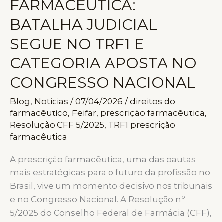
FARMACÊUTICA:
DO
PAÍS
BATALHA JUDICIAL
E
SEGUE NO TRF1 E
EXIGE
RESPOSTA
CATEGORIA APOSTA NO
ORGANIZADA
CONGRESSO NACIONAL
DA
CATEGORIA
Blog
,
Noticias
/
07/04/2026
/
direitos do
farmacêutico
,
Feifar
,
prescrição farmacêutica
,
Resolução CFF 5/2025
,
TRF1 prescrição
farmacêutica
A prescrição farmacêutica, uma das pautas
mais estratégicas para o futuro da profissão no
Brasil, vive um momento decisivo nos tribunais
e no Congresso Nacional. A Resolução nº
5/2025 do Conselho Federal de Farmácia (CFF),