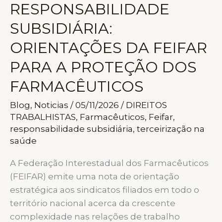
RESPONSABILIDADE
SAÚDE
NA
SUBSIDIÁRIA:
QUALIDADE
ORIENTAÇÕES DA FEIFAR
DE
VIDA
PARA A PROTEÇÃO DOS
E
FARMACÊUTICOS
PRODUTIVIDADE
DO
Blog
,
Noticias
/
05/11/2026
/
DIREITOS
FARMACÊUTICO
TRABALHISTAS
,
Farmacêuticos
,
Feifar
,
responsabilidade subsidiária
,
terceirização na
saúde
A Federação Interestadual dos Farmacêuticos
(FEIFAR) emite uma nota de orientação
estratégica aos sindicatos filiados em todo o
território nacional acerca da crescente
complexidade nas relações de trabalho