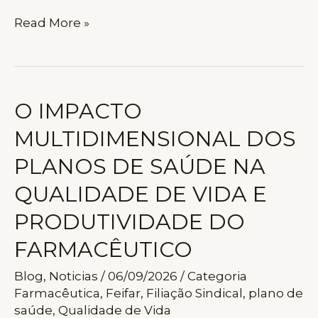
A
Read More »
REVOLUÇÃO
TECNOLÓGICA
NA
SAÚDE:
O IMPACTO
COMO
MULTIDIMENSIONAL DOS
A
INTELIGÊNCIA
PLANOS DE SAÚDE NA
ARTIFICIAL
QUALIDADE DE VIDA E
ESTÁ
REDEFININDO
PRODUTIVIDADE DO
O
FARMACÊUTICO
SETOR
FARMACÊUTICO
Blog
,
Noticias
/
06/09/2026
/
Categoria
Farmacêutica
,
Feifar
,
Filiação Sindical
,
plano de
saúde
,
Qualidade de Vida