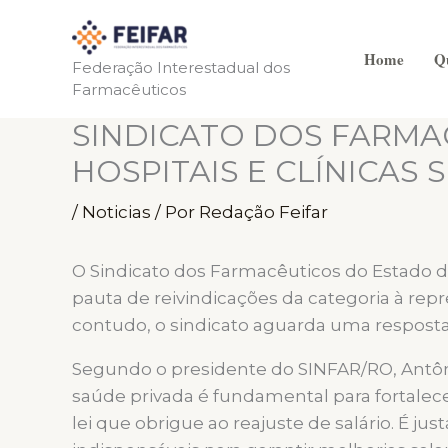
Ir
para
Home
Q
o
Federação Interestadual dos
Farmacêuticos
conteúdo
SINDICATO DOS FARMA
HOSPITAIS E CLÍNICAS
/
Noticias
/ Por
Redação Feifar
O Sindicato dos Farmacêuticos do Estado 
pauta de reivindicações da categoria à repre
contudo, o sindicato aguarda uma resposta
Segundo o presidente do SINFAR/RO, Antôn
saúde privada é fundamental para fortalece
lei que obrigue ao reajuste de salário. É j