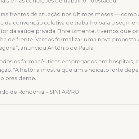
riais e nas condições de trabalho”, destacou.
eras frentes de atuação nos últimos meses — como a
o da convenção coletiva de trabalho para o segment
or da saúde privada. “Infelizmente, tivemos que p
inha de frente. Vamos formalizar uma nova proposta
egoria”, anunciou Antônio de Paula.
dos os farmacêuticos empregados em hospitais, clí
ão. “A história mostra que um sindicato forte depe
 o presidente.
tado de Rondônia – SINFAR/RO