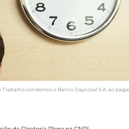
o Trabalho condenou o Banco Daycoval S.A. ao paga
nião da Diretoria Plena na CNPL