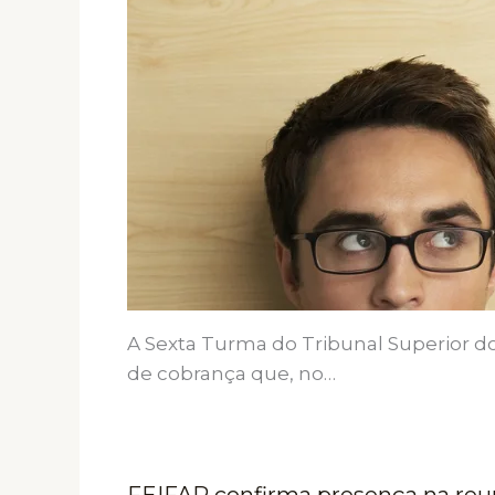
A Sexta Turma do Tribunal Superior d
de cobrança que, no…
FEIFAR confirma presença na reu