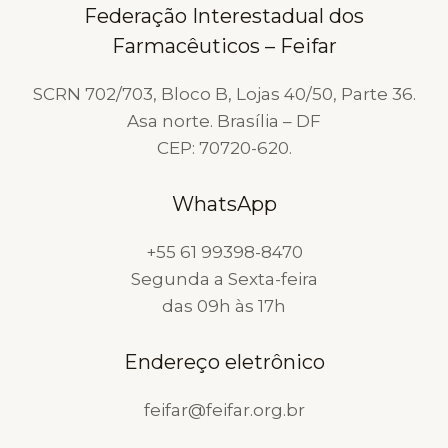
Federação Interestadual dos
Concursos
Farmacêuticos – Feifar
Públicos,
Incluindo
SCRN 702/703, Bloco B, Lojas 40/50, Parte 36.
Cargos
Asa norte. Brasília – DF
na
CEP: 70720-620.
Área
da
WhatsApp
Saúde.
+55 61 99398-8470
Segunda a Sexta-feira
das 09h às 17h
Endereço eletrônico
feifar@feifar.org.br