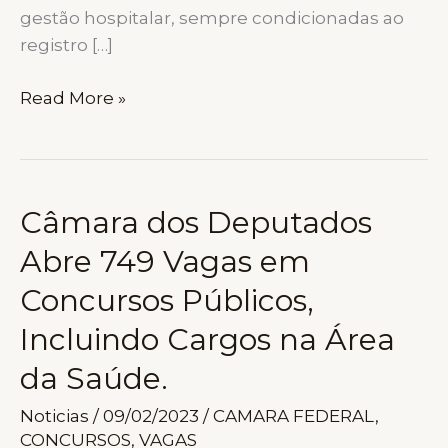
gestão hospitalar, sempre condicionadas ao
registro […]
CONCURSOS
Read More »
PÚBLICOS
PARA
FARMACÊUTICOS
EM
Câmara dos Deputados
2026:
Abre 749 Vagas em
OPORTUNIDADES
EM
Concursos Públicos,
EDITAIS
Incluindo Cargos na Área
ATIVOS,
COMISSÕES
da Saúde.
FORMADAS
Noticias
/
09/02/2023
/
CAMARA FEDERAL
,
E
CONCURSOS
,
VAGAS
PREVISÕES