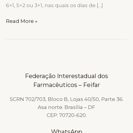
6×1, 5×2 ou 3×1, nas quais os dias de […]
ESCALAS
Read More »
IRREGULARES
E
A
TESE
DA
EXCLUSIVIDADE
Federação Interestadual dos
DE
Farmacêuticos – Feifar
FATO:
FEIFAR
SCRN 702/703, Bloco B, Lojas 40/50, Parte 36.
QUESTIONA
Asa norte. Brasília – DF
A
CEP: 70720-620.
DISPONIBILIDADE
PERMANENTE
WhatsApp
DO