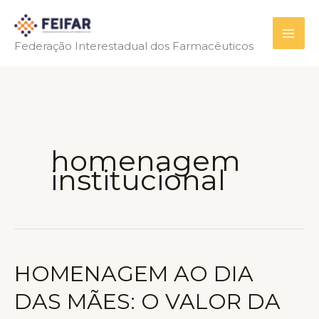
Ir
para
Federação Interestadual dos Farmacêuticos
o
conteúdo
homenagem
institucional
HOMENAGEM AO DIA
DAS MÃES: O VALOR DA