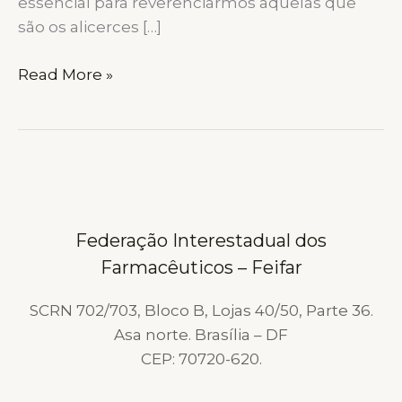
essencial para reverenciarmos aquelas que
são os alicerces […]
HOMENAGEM
Read More »
AO
DIA
DAS
MÃES:
O
VALOR
Federação Interestadual dos
DA
Farmacêuticos – Feifar
MATERNIDADE
NA
SCRN 702/703, Bloco B, Lojas 40/50, Parte 36.
SOCIEDADE
Asa norte. Brasília – DF
E
CEP: 70720-620.
NA
PROFISSÃO