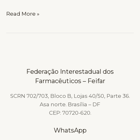
TST
Read More »
VAI
DECIDIR
VALIDADE
DE
DISSÍDIO
COLETIVO
Federação Interestadual dos
QUANDO
Farmacêuticos – Feifar
UMA
DAS
SCRN 702/703, Bloco B, Lojas 40/50, Parte 36.
PARTES
Asa norte. Brasília – DF
NÃO
CEP: 70720-620.
QUER
NEGOCIAR
WhatsApp