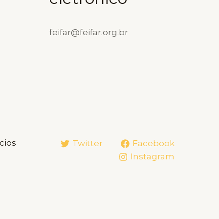
feifar@feifar.org.br
cios
Twitter
Facebook
Instagram