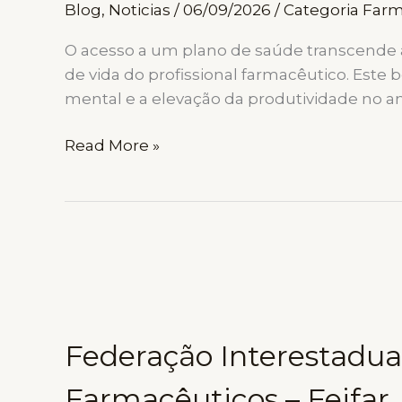
Blog
,
Noticias
/
06/09/2026
/
Categoria Far
O acesso a um plano de saúde transcende 
de vida do profissional farmacêutico. Este
mental e a elevação da produtividade no amb
O
Read More »
IMPACTO
MULTIDIMENSIONAL
DOS
PLANOS
DE
SAÚDE
NA
QUALIDADE
Federação Interestadua
DE
VIDA
Farmacêuticos – Feifar