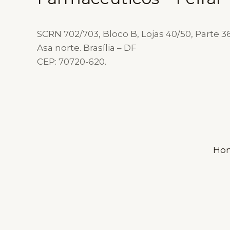
E
PRODUTIVIDADE
DO
SCRN 702/703, Bloco B, Lojas 40/50, Parte 36
FARMACÊUTICO
Asa norte. Brasília – DF
CEP: 70720-620.
Ho