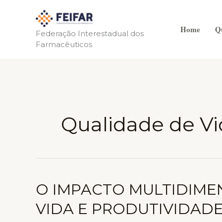
Ir
para
Home
Q
o
Federação Interestadual dos
Farmacêuticos
conteúdo
Qualidade de Vi
O IMPACTO MULTIDIME
VIDA E PRODUTIVIDAD