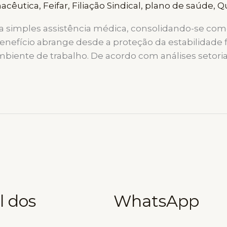
macêutica
,
Feifar
,
Filiação Sindical
,
plano de saúde
,
Qu
a simples assistência médica, consolidando-se com
 benefício abrange desde a proteção da estabilidad
iente de trabalho. De acordo com análises setoriais
l dos
WhatsApp