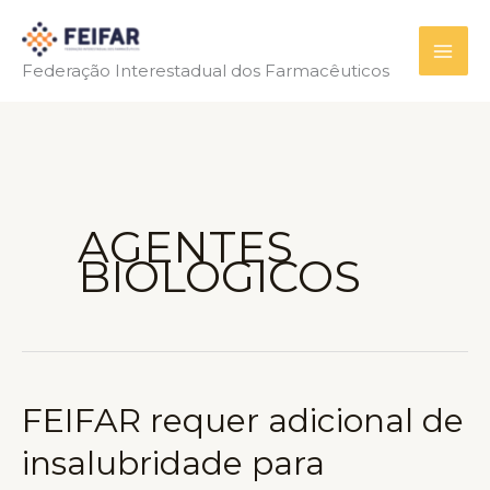
Ir
para
Federação Interestadual dos Farmacêuticos
o
conteúdo
AGENTES
BIOLOGICOS
FEIFAR requer adicional de
insalubridade para