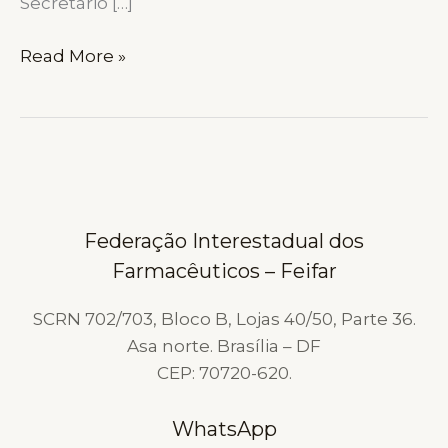
Secretário […]
FEIFAR
Read More »
requer
adicional
de
insalubridade
para
profissionais
Federação Interestadual dos
de
Farmacêuticos – Feifar
farmácias
e
SCRN 702/703, Bloco B, Lojas 40/50, Parte 36.
drogarias
Asa norte. Brasília – DF
CEP: 70720-620.
WhatsApp