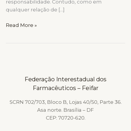
responsabilidade. Contudo, como em
qualquer relação de […]
DEMISSÃO
Read More »
COM
JUSTA
CAUSA
VS.
DEMISSÃO
SEM
Federação Interestadual dos
JUSTA
Farmacêuticos – Feifar
CAUSA:
GUIA
SCRN 702/703, Bloco B, Lojas 40/50, Parte 36.
COMPLETO
Asa norte. Brasília – DF
SOBRE
CEP: 70720-620.
DIREITOS
RESCISÓRIOS