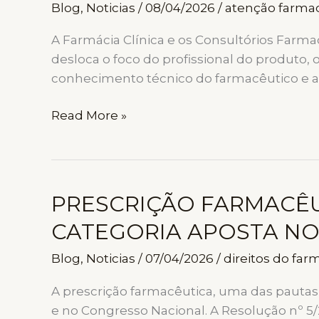
Blog
,
Noticias
/
08/04/2026
/
atenção farma
A Farmácia Clínica e os Consultórios Far
desloca o foco do profissional do produto,
conhecimento técnico do farmacêutico e a
FARMÁCIA
Read More »
CLÍNICA
E
CONSULTÓRIOS
FARMACÊUTICOS:
PRESCRIÇÃO FARMACÊUT
A
CATEGORIA APOSTA N
NOVA
FRONTEIRA
Blog
,
Noticias
/
07/04/2026
/
direitos do far
DE
VALORIZAÇÃO
A prescrição farmacêutica, uma das pautas 
DA
e no Congresso Nacional. A Resolução nº 5/