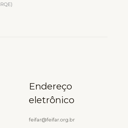
(RQE)
Endereço
eletrônico
feifar@feifar.org.br