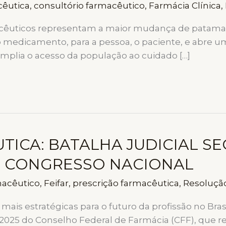
cêutica
,
consultório farmacêutico
,
Farmácia Clínica
,
macêuticos representam a maior mudança de patamar
 o medicamento, para a pessoa, o paciente, e abre 
mplia o acesso da população ao cuidado […]
ICA: BATALHA JUDICIAL SE
O CONGRESSO NACIONAL
macêutico
,
Feifar
,
prescrição farmacêutica
,
Resoluçã
mais estratégicas para o futuro da profissão no Bra
2025 do Conselho Federal de Farmácia (CFF), que re