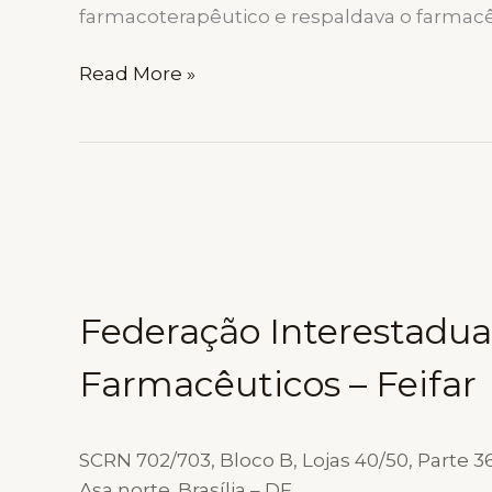
PROFISSÃO
farmacoterapêutico e respaldava o farmacêu
PRESCRIÇÃO
Read More »
FARMACÊUTICA:
BATALHA
JUDICIAL
SEGUE
NO
TRF1
E
CATEGORIA
Federação Interestadua
APOSTA
NO
Farmacêuticos – Feifar
CONGRESSO
NACIONAL
SCRN 702/703, Bloco B, Lojas 40/50, Parte 36
Asa norte. Brasília – DF