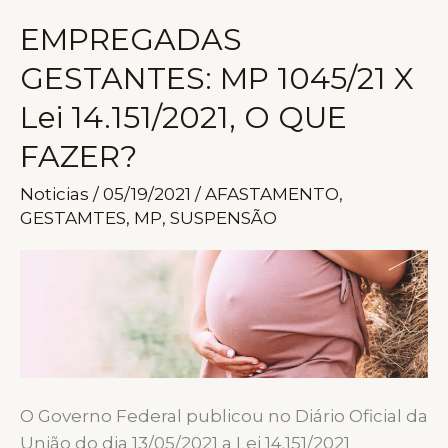
pagamento
EMPREGADAS
das
GESTANTES: MP 1045/21 X
parcelas
suspensas
Lei 14.151/2021, O QUE
do
FAZER?
FGTS
Noticias
/
05/19/2021
/
AFASTAMENTO
,
GESTAMTES
,
MP
,
SUSPENSÃO
O Governo Federal publicou no Diário Oficial da
União do dia 13/05/2021 a Lei 14.151/2021