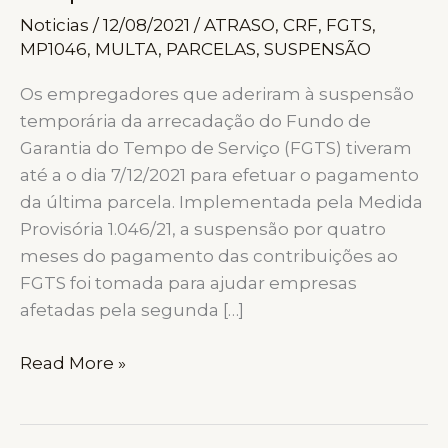
Noticias
/
12/08/2021
/
ATRASO
,
CRF
,
FGTS
,
MP1046
,
MULTA
,
PARCELAS
,
SUSPENSÃO
Os empregadores que aderiram à suspensão
temporária da arrecadação do Fundo de
Garantia do Tempo de Serviço (FGTS) tiveram
até a o dia 7/12/2021 para efetuar o pagamento
da última parcela. Implementada pela Medida
Provisória 1.046/21, a suspensão por quatro
meses do pagamento das contribuições ao
FGTS foi tomada para ajudar empresas
afetadas pela segunda […]
Encerrou
Read More »
o
prazo
para