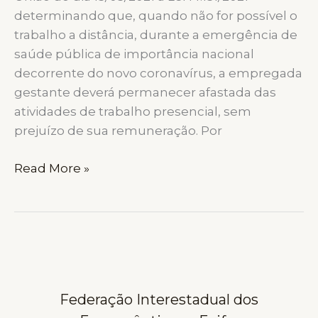
determinando que, quando não for possível o
trabalho a distância, durante a emergência de
saúde pública de importância nacional
decorrente do novo coronavírus, a empregada
gestante deverá permanecer afastada das
atividades de trabalho presencial, sem
prejuízo de sua remuneração. Por
EMPREGADAS
Read More »
GESTANTES:
MP
1045/21
X
Lei
14.151/2021,
Federação Interestadual dos
O