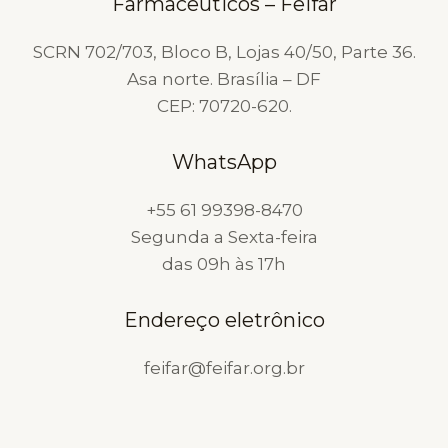
Farmacêuticos – Feifar
QUE
FAZER?
SCRN 702/703, Bloco B, Lojas 40/50, Parte 36.
Asa norte. Brasília – DF
CEP: 70720-620.
WhatsApp
+55 61 99398-8470
Segunda a Sexta-feira
das 09h às 17h
Endereço eletrônico
feifar@feifar.org.br